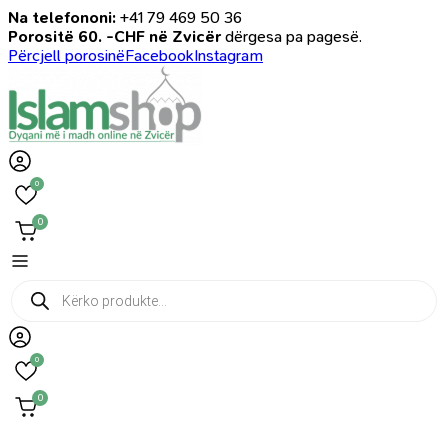
Na telefononi:
+41 79 469 50 36
Porositë 60. -CHF në Zvicër
dërgesa pa pagesë.
Përcjell porosinë
Facebook
Instagram
0
0
Products
search
0
0