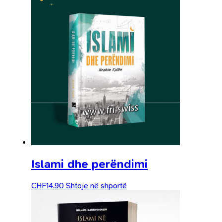
Islami dhe perëndimi
CHF
14.90
Shtoje në shportë