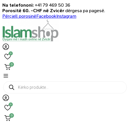
Na telefononi:
+41 79 469 50 36
Porositë 60. -CHF në Zvicër
dërgesa pa pagesë.
Përcjell porosinë
Facebook
Instagram
0
0
Products
search
0
0