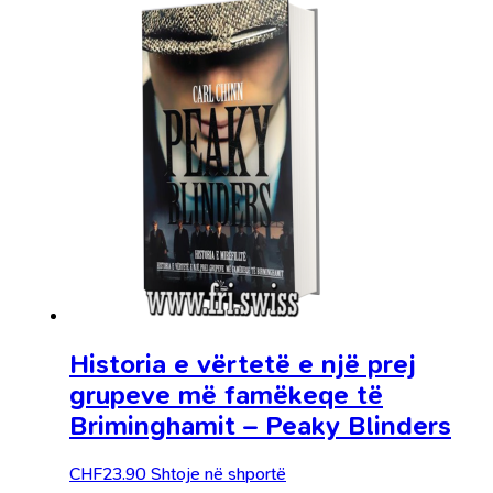
Historia e vërtetë e një prej
grupeve më famëkeqe të
Briminghamit – Peaky Blinders
CHF
23.90
Shtoje në shportë