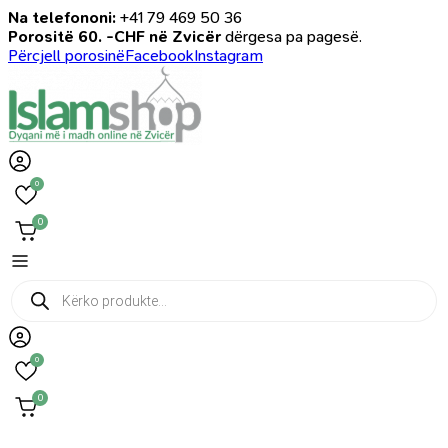
Na telefononi:
+41 79 469 50 36
Porositë 60. -CHF në Zvicër
dërgesa pa pagesë.
Përcjell porosinë
Facebook
Instagram
0
0
Products
search
0
0