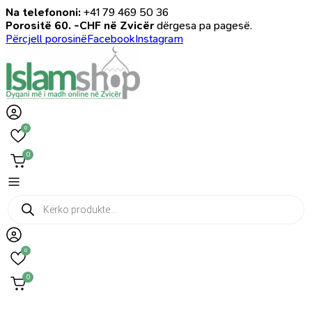
Na telefononi:
+41 79 469 50 36
Porositë 60. -CHF në Zvicër
dërgesa pa pagesë.
Përcjell porosinë
Facebook
Instagram
0
0
Products
search
0
0