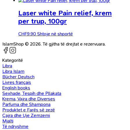
Laser white Pain relief, krem
per trup, 100gr
CHF
9.90
Shtoje në shportë
IslamShop © 2026. Të gjitha të drejtat e rezervuara.
Kategoritë
Libra
Libra Islam
Bücher Deutsch
Livres français
English books
Sexhade, Tespih dhe Pllakata
Krema, Vajra dhe Diverses
Parfuma dhe Shampona
Produktet e Farës së zezë
Çajra dhe Uje Zemzemi
Mjalti
Të ndryshme