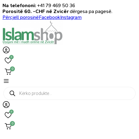
Na telefononi:
+41 79 469 50 36
Porositë 60. -CHF në Zvicër
dërgesa pa pagesë.
Përcjell porosinë
Facebook
Instagram
0
0
Products
search
0
0