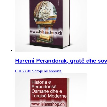
Haremi Perandorak, gratë dhe so
CHF
27.90
Shtoje në shportë