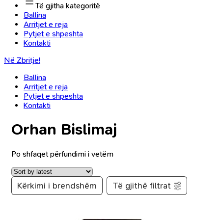
Të gjitha kategoritë
Ballina
Arritjet e reja
Pytjet e shpeshta
Kontakti
Në Zbritje!
Ballina
Arritjet e reja
Pytjet e shpeshta
Kontakti
Orhan Bislimaj
Po shfaqet përfundimi i vetëm
Kërkimi i brendshëm
Të gjithë filtrat