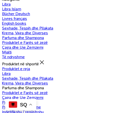
Libra
Libra Islam
Bücher Deutsch
Livres français
English books
Sexhade, Tespih dhe Pllakata
Krema, Vajra dhe Diverses
Parfuma dhe Shampona
Produktet e Farës së zezë
Çajra dhe Uje Zemzemi
Mjalti
Të ndryshme
Produktet në shportë
Produktet e reja
Libra
Sexhade, Tespih dhe Pllakata
Krema, Vajra dhe Diverses
Parfuma dhe Shampona
Produktet e Farës së zezë
Çajra dhe Uje Zemzemi
Produkte Mjalti
SQ
Produkte të ndryshme
Indetifikohu / regjistrohu