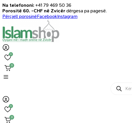
Na telefononi:
+41 79 469 50 36
Porositë 60. -CHF në Zvicër
dërgesa pa pagesë.
Përcjell porosinë
Facebook
Instagram
0
0
Products
search
0
0