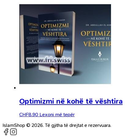
Optimizmi në kohë të vështira
CHF
8.90
Lexoni më tepër
IslamShop © 2026. Të gjitha të drejtat e rezervuara.