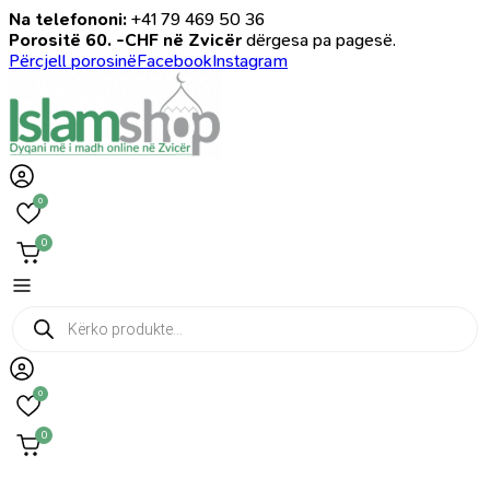
Na telefononi:
+41 79 469 50 36
Porositë 60. -CHF në Zvicër
dërgesa pa pagesë.
Përcjell porosinë
Facebook
Instagram
0
0
Products
search
0
0