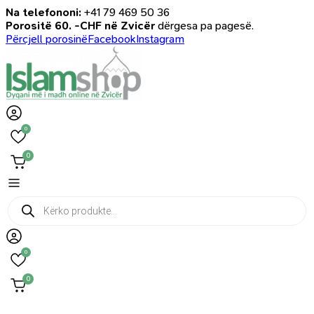
Na telefononi:
+41 79 469 50 36
Porositë 60. -CHF në Zvicër
dërgesa pa pagesë.
Përcjell porosinë
Facebook
Instagram
0
0
Products
search
0
0