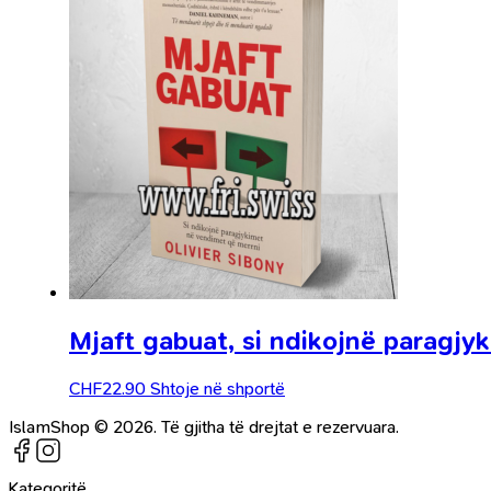
Mjaft gabuat, si ndikojnë paragjy
CHF
22.90
Shtoje në shportë
IslamShop © 2026. Të gjitha të drejtat e rezervuara.
Kategoritë