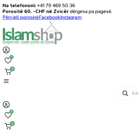
Na telefononi:
+41 79 469 50 36
Porositë 60. -CHF në Zvicër
dërgesa pa pagesë.
Përcjell porosinë
Facebook
Instagram
0
0
Products
search
0
0