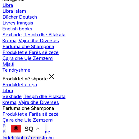
Libra
Libra Islam
Bücher Deutsch
Livres français
English books
Sexhade, Tespih dhe Pllakata
Krema, Vajra dhe Diverses
Parfuma dhe Shampona
Produktet e Farës së zezë
Çajra dhe Uje Zemzemi
Mjalti
Të ndryshme
Produktet në shportë
Produktet e reja
Libra
Sexhade, Tespih dhe Pllakata
Krema, Vajra dhe Diverses
Parfuma dhe Shampona
Produktet e Farës së zezë
Çajra dhe Uje Zemzemi
Produkte Mjalti
SQ
Produkte të ndryshme
Indetifikohu / regjistrohu