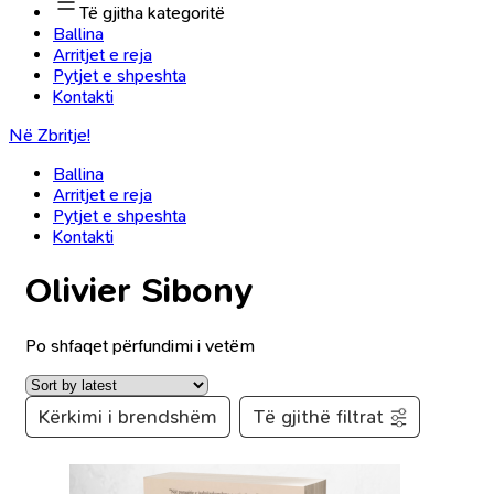
Të gjitha kategoritë
Ballina
Arritjet e reja
Pytjet e shpeshta
Kontakti
Në Zbritje!
Ballina
Arritjet e reja
Pytjet e shpeshta
Kontakti
Olivier Sibony
Po shfaqet përfundimi i vetëm
Kërkimi i brendshëm
Të gjithë filtrat