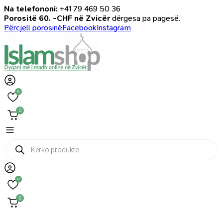
Na telefononi:
+41 79 469 50 36
Porositë 60. -CHF në Zvicër
dërgesa pa pagesë.
Përcjell porosinë
Facebook
Instagram
0
0
Products
search
0
0