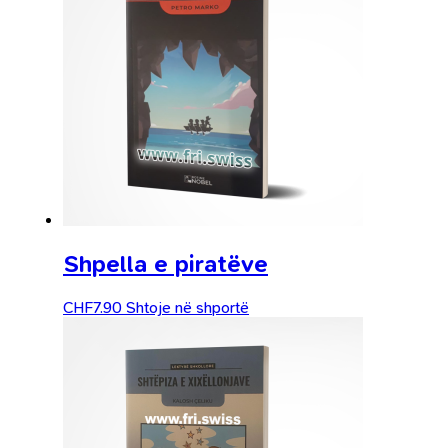
Shpella e piratëve
CHF
7.90
Shtoje në shportë