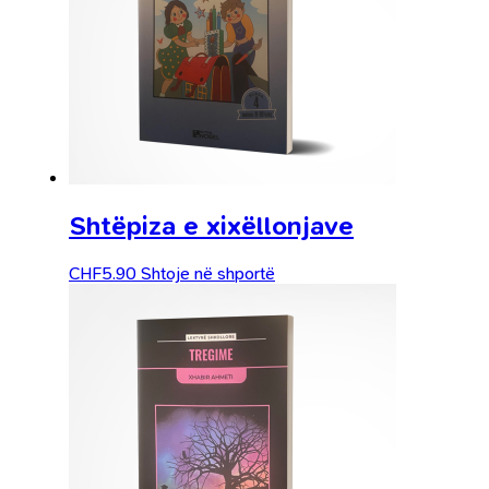
Shtëpiza e xixëllonjave
CHF
5.90
Shtoje në shportë