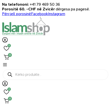
Na telefononi:
+41 79 469 50 36
Porositë 60. -CHF në Zvicër
dërgesa pa pagesë.
Përcjell porosinë
Facebook
Instagram
0
0
Products
search
0
0