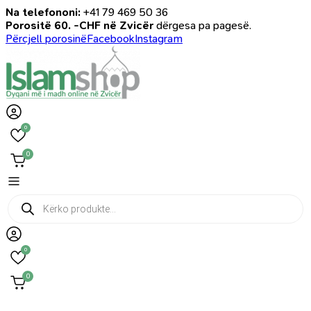
Na telefononi:
+41 79 469 50 36
Porositë 60. -CHF në Zvicër
dërgesa pa pagesë.
Përcjell porosinë
Facebook
Instagram
0
0
Products
search
0
0