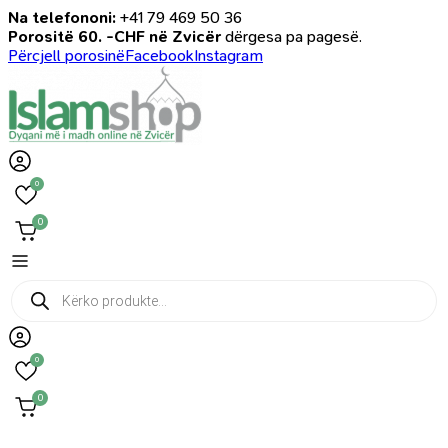
Na telefononi:
+41 79 469 50 36
Porositë 60. -CHF në Zvicër
dërgesa pa pagesë.
Përcjell porosinë
Facebook
Instagram
0
0
Products
search
0
0