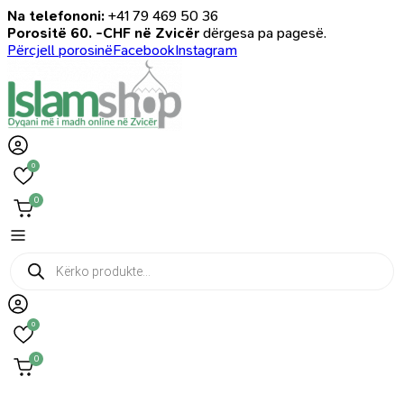
Na telefononi:
+41 79 469 50 36
Porositë 60. -CHF në Zvicër
dërgesa pa pagesë.
Përcjell porosinë
Facebook
Instagram
0
0
Products
search
0
0