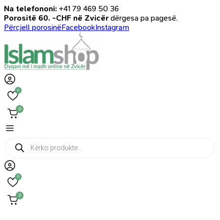
Na telefononi:
+41 79 469 50 36
Porositë 60. -CHF në Zvicër
dërgesa pa pagesë.
Përcjell porosinë
Facebook
Instagram
0
0
Products
search
0
0