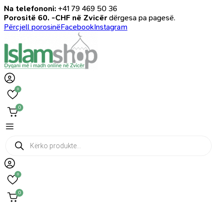
Na telefononi:
+41 79 469 50 36
Porositë 60. -CHF në Zvicër
dërgesa pa pagesë.
Përcjell porosinë
Facebook
Instagram
0
0
Products
search
0
0