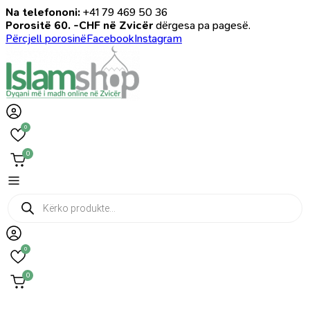
Na telefononi:
+41 79 469 50 36
Porositë 60. -CHF në Zvicër
dërgesa pa pagesë.
Përcjell porosinë
Facebook
Instagram
0
0
Products
search
0
0