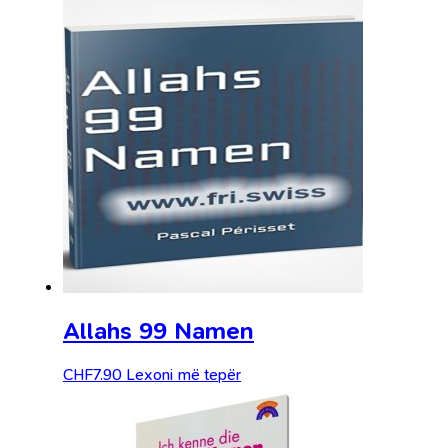
Allahs 99 Namen
CHF
7.90
Lexoni më tepër