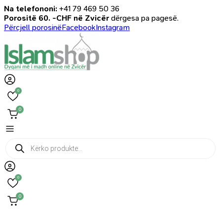
Na telefononi:
+41 79 469 50 36
Porositë 60. -CHF në Zvicër
dërgesa pa pagesë.
Përcjell porosinë
Facebook
Instagram
0
0
Products
search
0
0