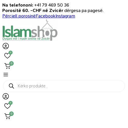
Na telefononi:
+41 79 469 50 36
Porositë 60. -CHF në Zvicër
dërgesa pa pagesë.
Përcjell porosinë
Facebook
Instagram
0
0
Products
search
0
0