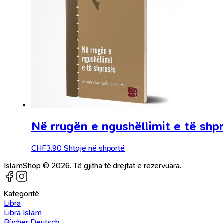
Në rrugën e ngushëllimit e të shp
CHF
3.90
Shtoje në shportë
IslamShop © 2026. Të gjitha të drejtat e rezervuara.
Kategoritë
Libra
Libra Islam
Bücher Deutsch