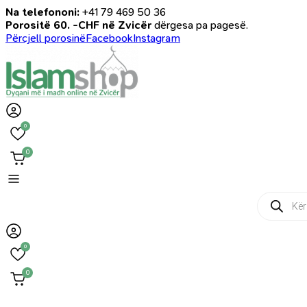
Na telefononi:
+41 79 469 50 36
Porositë 60. -CHF në Zvicër
dërgesa pa pagesë.
Përcjell porosinë
Facebook
Instagram
0
0
Products
search
0
0