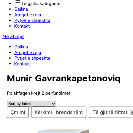
Të gjitha kategoritë
Ballina
Arritjet e reja
Pytjet e shpeshta
Kontakti
Në Zbritje!
Ballina
Arritjet e reja
Pytjet e shpeshta
Kontakti
Munir Gavrankapetanoviq
Po shfaqen krejt 2 përfundimet
Çmimi
Kërkimi i brendshëm
Të gjithë filtrat