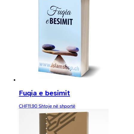
Fuqia e besimit
CHF
11.90
Shtoje në shportë