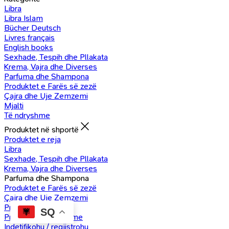
Libra
Libra Islam
Bücher Deutsch
Livres français
English books
Sexhade, Tespih dhe Pllakata
Krema, Vajra dhe Diverses
Parfuma dhe Shampona
Produktet e Farës së zezë
Çajra dhe Uje Zemzemi
Mjalti
Të ndryshme
Produktet në shportë
Produktet e reja
Libra
Sexhade, Tespih dhe Pllakata
Krema, Vajra dhe Diverses
Parfuma dhe Shampona
Produktet e Farës së zezë
Çajra dhe Uje Zemzemi
Produkte Mjalti
SQ
Produkte të ndryshme
Indetifikohu / regjistrohu