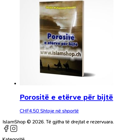
Porositë e etërve për bijtë
CHF
4.50
Shtoje në shportë
IslamShop © 2026. Të gjitha të drejtat e rezervuara.
Kategoritë