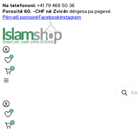
Na telefononi:
+41 79 469 50 36
Porositë 60. -CHF në Zvicër
dërgesa pa pagesë.
Përcjell porosinë
Facebook
Instagram
0
0
Products
search
0
0