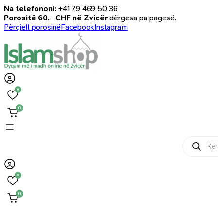
Na telefononi:
+41 79 469 50 36
Porositë 60. -CHF në Zvicër
dërgesa pa pagesë.
Përcjell porosinë
Facebook
Instagram
0
0
Products
search
0
0