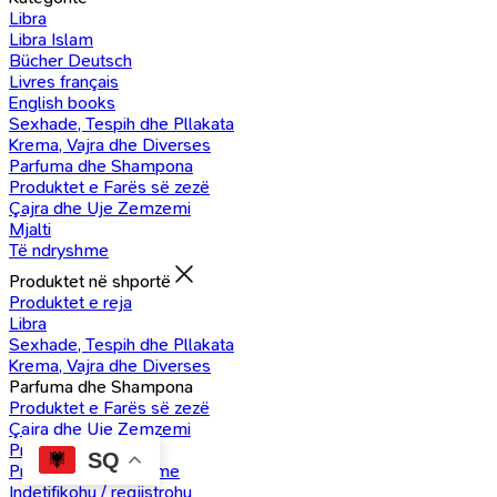
Libra
Libra Islam
Bücher Deutsch
Livres français
English books
Sexhade, Tespih dhe Pllakata
Krema, Vajra dhe Diverses
Parfuma dhe Shampona
Produktet e Farës së zezë
Çajra dhe Uje Zemzemi
Mjalti
Të ndryshme
Produktet në shportë
Produktet e reja
Libra
Sexhade, Tespih dhe Pllakata
Krema, Vajra dhe Diverses
Parfuma dhe Shampona
Produktet e Farës së zezë
Çajra dhe Uje Zemzemi
Produkte Mjalti
SQ
Produkte të ndryshme
Indetifikohu / regjistrohu