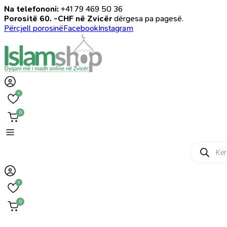
Na telefononi:
+41 79 469 50 36
Porositë 60. -CHF në Zvicër
dërgesa pa pagesë.
Përcjell porosinë
Facebook
Instagram
0
0
Products
search
0
0