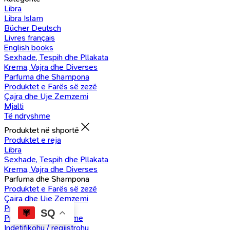
Libra
Libra Islam
Bücher Deutsch
Livres français
English books
Sexhade, Tespih dhe Pllakata
Krema, Vajra dhe Diverses
Parfuma dhe Shampona
Produktet e Farës së zezë
Çajra dhe Uje Zemzemi
Mjalti
Të ndryshme
Produktet në shportë
Produktet e reja
Libra
Sexhade, Tespih dhe Pllakata
Krema, Vajra dhe Diverses
Parfuma dhe Shampona
Produktet e Farës së zezë
Çajra dhe Uje Zemzemi
Produkte Mjalti
SQ
Produkte të ndryshme
Indetifikohu / regjistrohu