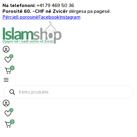
Na telefononi:
+41 79 469 50 36
Porositë 60. -CHF në Zvicër
dërgesa pa pagesë.
Përcjell porosinë
Facebook
Instagram
0
0
Products
search
0
0