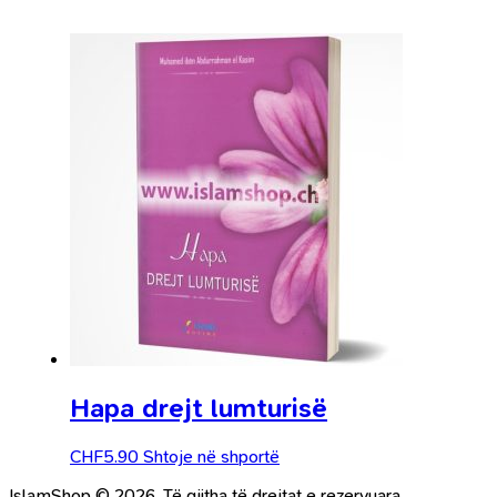
Hapa drejt lumturisë
CHF
5.90
Shtoje në shportë
IslamShop © 2026. Të gjitha të drejtat e rezervuara.