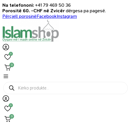
Na telefononi:
+41 79 469 50 36
Porositë 60. -CHF në Zvicër
dërgesa pa pagesë.
Përcjell porosinë
Facebook
Instagram
0
0
Products
search
0
0