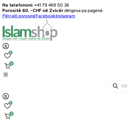
Na telefononi:
+41 79 469 50 36
Porositë 60. -CHF në Zvicër
dërgesa pa pagesë.
Përcjell porosinë
Facebook
Instagram
0
0
Products
search
0
0