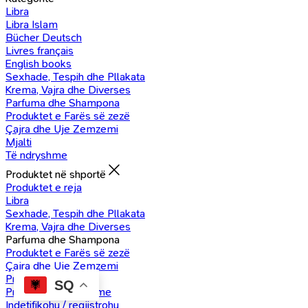
Libra
Libra Islam
Bücher Deutsch
Livres français
English books
Sexhade, Tespih dhe Pllakata
Krema, Vajra dhe Diverses
Parfuma dhe Shampona
Produktet e Farës së zezë
Çajra dhe Uje Zemzemi
Mjalti
Të ndryshme
Produktet në shportë
Produktet e reja
Libra
Sexhade, Tespih dhe Pllakata
Krema, Vajra dhe Diverses
Parfuma dhe Shampona
Produktet e Farës së zezë
Çajra dhe Uje Zemzemi
Produkte Mjalti
SQ
Produkte të ndryshme
Indetifikohu / regjistrohu