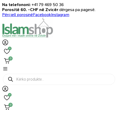
Na telefononi:
+41 79 469 50 36
Porositë 60. -CHF në Zvicër
dërgesa pa pagesë.
Përcjell porosinë
Facebook
Instagram
0
0
Products
search
0
0