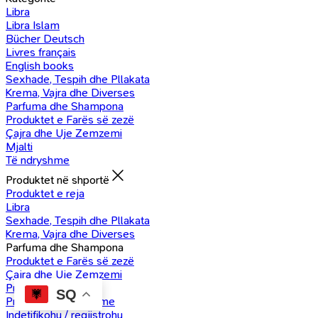
Libra
Libra Islam
Bücher Deutsch
Livres français
English books
Sexhade, Tespih dhe Pllakata
Krema, Vajra dhe Diverses
Parfuma dhe Shampona
Produktet e Farës së zezë
Çajra dhe Uje Zemzemi
Mjalti
Të ndryshme
Produktet në shportë
Produktet e reja
Libra
Sexhade, Tespih dhe Pllakata
Krema, Vajra dhe Diverses
Parfuma dhe Shampona
Produktet e Farës së zezë
Çajra dhe Uje Zemzemi
Produkte Mjalti
SQ
Produkte të ndryshme
Indetifikohu / regjistrohu