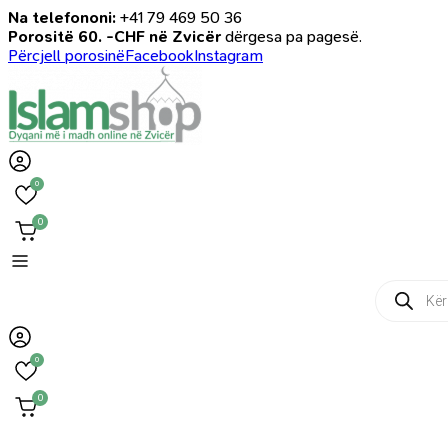
Na telefononi:
+41 79 469 50 36
Porositë 60. -CHF në Zvicër
dërgesa pa pagesë.
Përcjell porosinë
Facebook
Instagram
0
0
Products
search
0
0