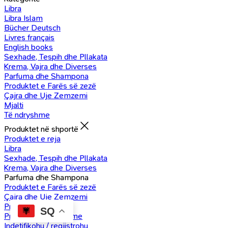
Libra
Libra Islam
Bücher Deutsch
Livres français
English books
Sexhade, Tespih dhe Pllakata
Krema, Vajra dhe Diverses
Parfuma dhe Shampona
Produktet e Farës së zezë
Çajra dhe Uje Zemzemi
Mjalti
Të ndryshme
Produktet në shportë
Produktet e reja
Libra
Sexhade, Tespih dhe Pllakata
Krema, Vajra dhe Diverses
Parfuma dhe Shampona
Produktet e Farës së zezë
Çajra dhe Uje Zemzemi
Produkte Mjalti
SQ
Produkte të ndryshme
Indetifikohu / regjistrohu