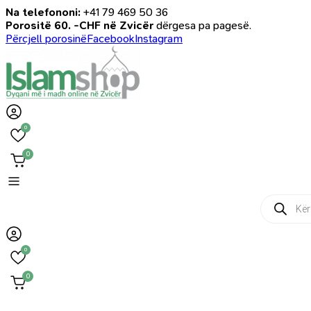
Na telefononi:
+41 79 469 50 36
Porositë 60. -CHF në Zvicër
dërgesa pa pagesë.
Përcjell porosinë
Facebook
Instagram
0
0
Products
search
0
0