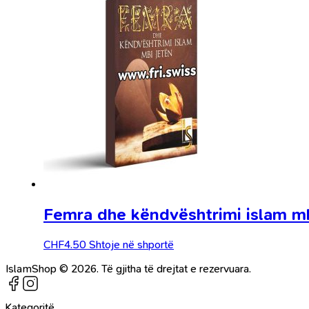
Femra dhe këndvështrimi islam mb
CHF
4.50
Shtoje në shportë
IslamShop © 2026. Të gjitha të drejtat e rezervuara.
Kategoritë