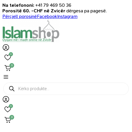
Na telefononi:
+41 79 469 50 36
Porositë 60. -CHF në Zvicër
dërgesa pa pagesë.
Përcjell porosinë
Facebook
Instagram
0
0
Products
search
0
0