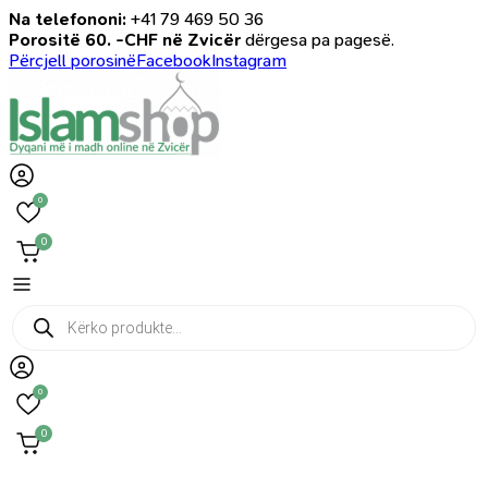
Na telefononi:
+41 79 469 50 36
Porositë 60. -CHF në Zvicër
dërgesa pa pagesë.
Përcjell porosinë
Facebook
Instagram
0
0
Products
search
0
0