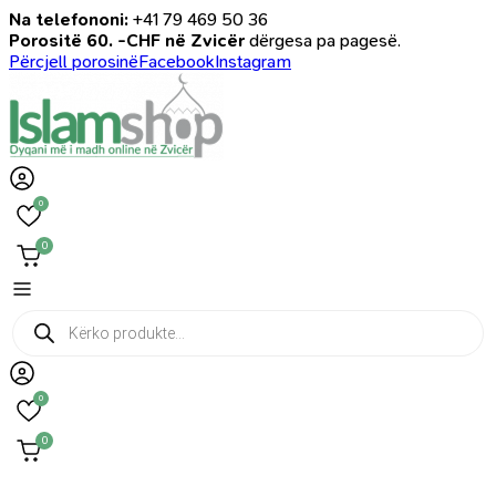
Na telefononi:
+41 79 469 50 36
Porositë 60. -CHF në Zvicër
dërgesa pa pagesë.
Përcjell porosinë
Facebook
Instagram
0
0
Products
search
0
0