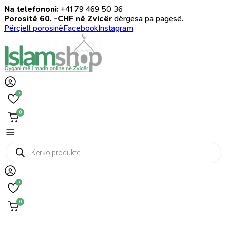
Na telefononi:
+41 79 469 50 36
Porositë 60. -CHF në Zvicër
dërgesa pa pagesë.
Përcjell porosinë
Facebook
Instagram
0
0
Products
search
0
0