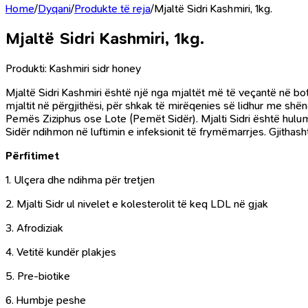
Home
/
Dyqani
/
Produkte të reja
/
Mjaltë Sidri Kashmiri, 1kg.
Mjaltë Sidri Kashmiri, 1kg.
Produkti: Kashmiri sidr honey
Mjaltë Sidri Kashmiri është një nga mjaltët më të veçantë në b
mjaltit në përgjithësi, për shkak të mirëqenies së lidhur me shë
Pemës Ziziphus ose Lote (Pemët Sidër). Mjalti Sidri është hulum
Sidër ndihmon në luftimin e infeksionit të frymëmarrjes. Gjithas
Përfitimet
1. Ulçera dhe ndihma për tretjen
2. Mjalti Sidr ul nivelet e kolesterolit të keq LDL në gjak
3. Afrodiziak
4. Vetitë kundër plakjes
5. Pre-biotike
6. Humbje peshe