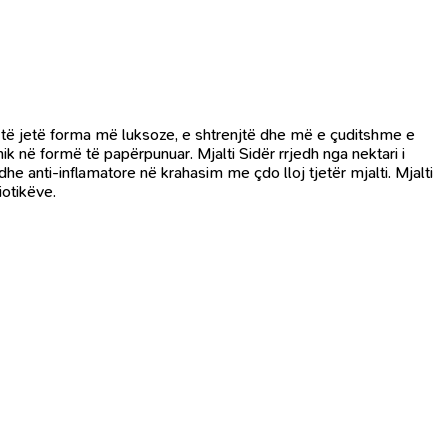
t të jetë forma më luksoze, e shtrenjtë dhe më e çuditshme e
k në formë të papërpunuar. Mjalti Sidër rrjedh nga nektari i
 anti-inflamatore në krahasim me çdo lloj tjetër mjalti. Mjalti
iotikëve.