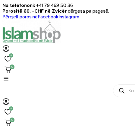
Na telefononi:
+41 79 469 50 36
Porositë 60. -CHF në Zvicër
dërgesa pa pagesë.
Përcjell porosinë
Facebook
Instagram
0
0
Products
search
0
0