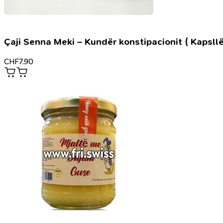
Çaji Senna Meki – Kundër konstipacionit ( Kapsllë
CHF
7.90