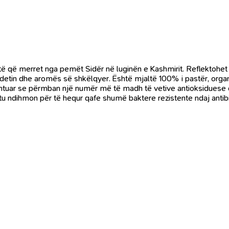
otë që merret nga pemët Sidër në luginën e Kashmirit. Reflektohe
ndetin dhe aromës së shkëlqyer. Është mjaltë 100% i pastër, organi
tuar se përmban një numër më të madh të vetive antioksiduese dhe
htu ndihmon për të hequr qafe shumë baktere rezistente ndaj antib