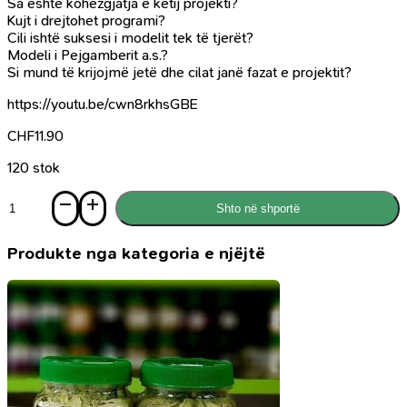
Sa është kohëzgjatja e këtij projekti?
Kujt i drejtohet programi?
Cili ishtë suksesi i modelit tek të tjerët?
Modeli i Pejgamberit a.s.?
Si mund të krijojmë jetë dhe cilat janë fazat e projektit?
https://youtu.be/cwn8rkhsGBE
CHF
11.90
120 stok
Sasi
Shto në shportë
Organizimi
i
jetës
Produkte nga kategoria e njëjtë
-
pjesa
e
parë