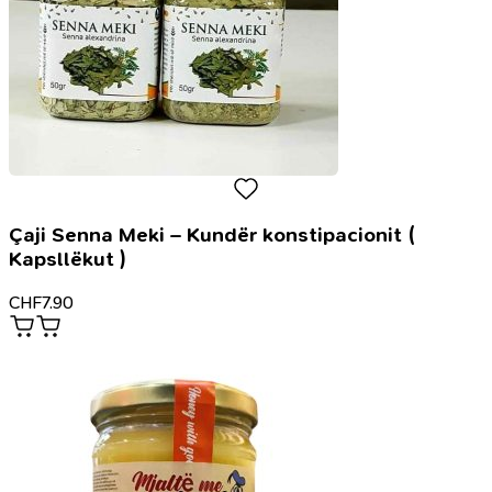
Çaji Senna Meki – Kundër konstipacionit (
Kapsllëkut )
CHF
7.90