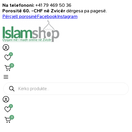
Na telefononi:
+41 79 469 50 36
Porositë 60. -CHF në Zvicër
dërgesa pa pagesë.
Përcjell porosinë
Facebook
Instagram
0
0
Products
search
0
0