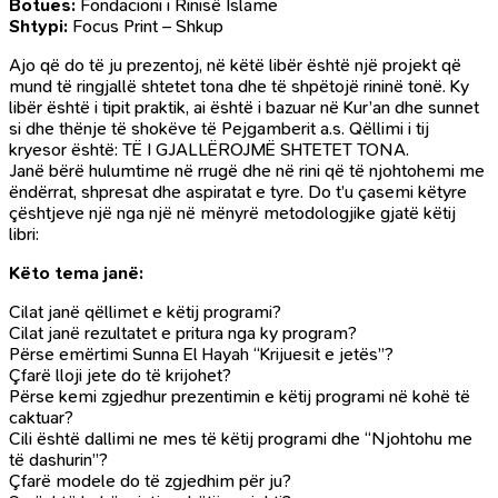
Botues:
Fondacioni i Rinisë Islame
Shtypi:
Focus Print – Shkup
Ajo që do të ju prezentoj, në këtë libër është një projekt që
mund të ringjallë shtetet tona dhe të shpëtojë rininë tonë. Ky
libër është i tipit praktik, ai është i bazuar në Kur’an dhe sunnet
si dhe thënje të shokëve të Pejgamberit a.s. Qëllimi i tij
kryesor është: TË I GJALLËROJMË SHTETET TONA.
Janë bërë hulumtime në rrugë dhe në rini që të njohtohemi me
ëndërrat, shpresat dhe aspiratat e tyre. Do t’u çasemi këtyre
çështjeve një nga një në mënyrë metodologjike gjatë këtij
libri:
Këto tema janë:
Cilat janë qëllimet e këtij programi?
Cilat janë rezultatet e pritura nga ky program?
Përse emërtimi Sunna El Hayah “Krijuesit e jetës”?
Çfarë lloji jete do të krijohet?
Përse kemi zgjedhur prezentimin e këtij programi në kohë të
caktuar?
Cili është dallimi ne mes të këtij programi dhe “Njohtohu me
të dashurin”?
Çfarë modele do të zgjedhim për ju?