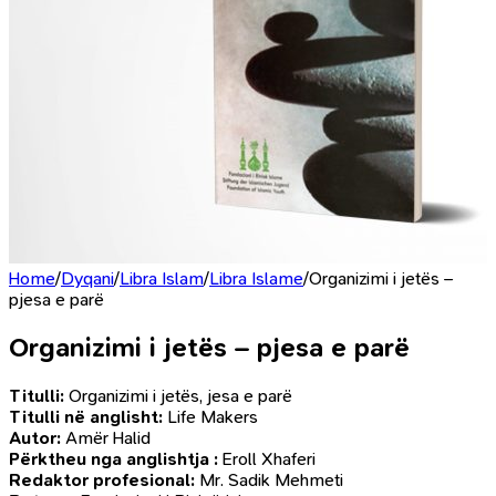
Home
/
Dyqani
/
Libra Islam
/
Libra Islame
/
Organizimi i jetës –
pjesa e parë
Organizimi i jetës – pjesa e parë
Titulli:
Organizimi i jetës, jesa e parë
Titulli në anglisht:
Life Makers
Autor:
Amër Halid
Përktheu nga anglishtja :
Eroll Xhaferi
Redaktor profesional:
Mr. Sadik Mehmeti