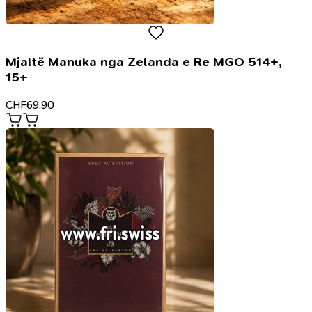
Mjaltë Manuka nga Zelanda e Re MGO 514+,
15+
CHF
69.90