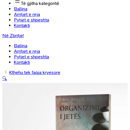
Të gjitha kategoritë
Ballina
Arritjet e reja
Pytjet e shpeshta
Kontakti
Në Zbritje!
Ballina
Arritjet e reja
Pytjet e shpeshta
Kontakti
Kthehu tek faqja kryesore
🔍