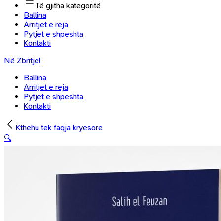
Të gjitha kategoritë
Ballina
Arritjet e reja
Pytjet e shpeshta
Kontakti
Në Zbritje!
Ballina
Arritjet e reja
Pytjet e shpeshta
Kontakti
Kthehu tek faqja kryesore
🔍