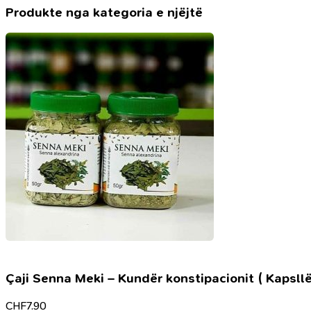
Allahut
Produkte nga kategoria e njëjtë
(
subhanehu
ve
teala
)
Çaji Senna Meki – Kundër konstipacionit ( Kapsllë
CHF
7.90