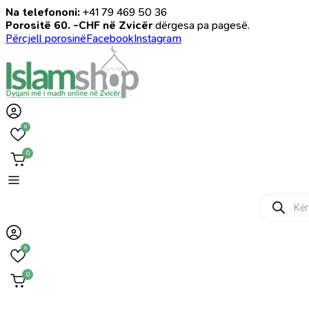
Na telefononi:
+41 79 469 50 36
Porositë 60. -CHF në Zvicër
dërgesa pa pagesë.
Përcjell porosinë
Facebook
Instagram
0
0
Products
search
0
0