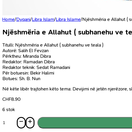
Home
/
Dyqani
/
Libra Islam
/
Libra Islame
/
Njëshmëria e Allahut ( s
Njëshmëria e Allahut ( subhanehu ve te
Titulli: Njëshmëria e Allahut ( subhanehu ve teala )
Autorë: Salih El Fevzan
Përktheu: Miranda Dibra
Redaktor: Ramadan Dibra
Redaktor teknik: Sedat Ramadani
Për botuesin: Bekir Halimi
Botues: Sh. B. Nun
Në këte libër trajtohen këto tema: Devijimi në jetën njerëzore, sh
CHF
8.90
6 stok
Sasi
Njëshmëria
e