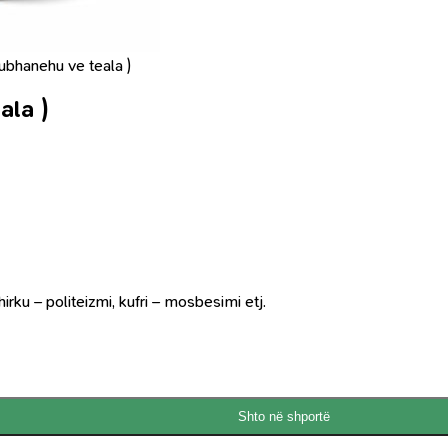
ubhanehu ve teala )
ala )
irku – politeizmi, kufri – mosbesimi etj.
Shto në shportë