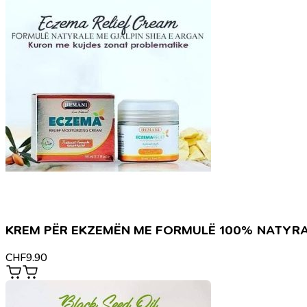
KREM PËR EKZEMËN ME FORMULË 100% NATYR
CHF
9.90